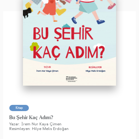
Kitap
Bu Şehir Kaç Adım?
Yazar: İrem Nur Kaya Çimen
Resimleyen: Hilye Melis Erdoğan