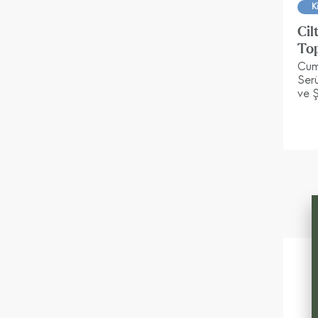
K
Cil
Top
Cumh
Ser
ve Ş