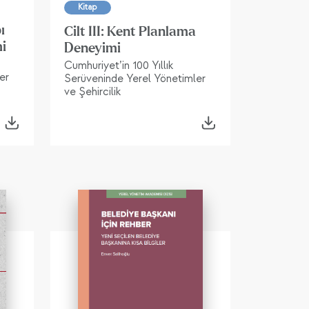
Kitap
ı
Cilt III: Kent Planlama
mi
Deneyimi
Cumhuriyet’in 100 Yıllık
er
Serüveninde Yerel Yönetimler
ve Şehircilik