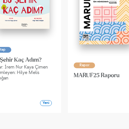
itap
Şehir Kaç Adım?
Rapor
ar: İrem Nur Kaya Çimen
mleyen: Hilye Melis
MARUF25 Raporu
oğan
Yeni