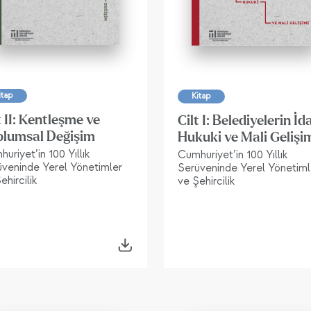
itap
Kitap
t II: Kentleşme ve
Cilt I: Belediyelerin İda
plumsal Değişim
Hukuki ve Mali Gelişi
uriyet’in 100 Yıllık
Cumhuriyet’in 100 Yıllık
üveninde Yerel Yönetimler
Serüveninde Yerel Yönetiml
ehircilik
ve Şehircilik