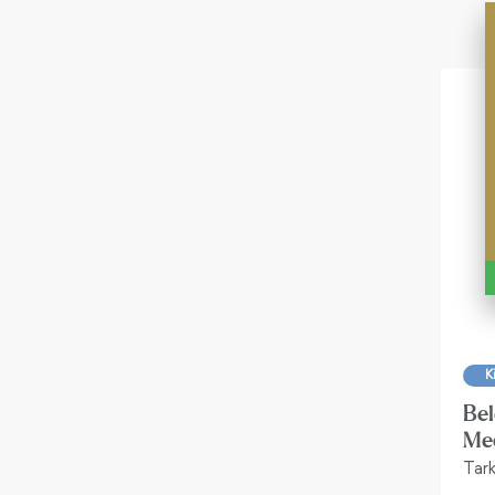
K
Bel
Mec
Tar