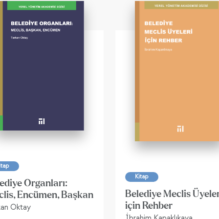
itap
Kitap
ediye Organları:
Belediye Meclis Üyeler
lis, Encümen, Başkan
için Rehber
kan Oktay
İbrahim Kapaklıkaya