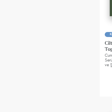
K
Cil
To
Cumh
Ser
ve Ş