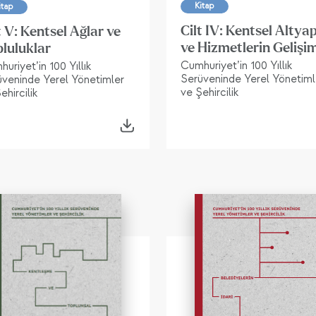
Kitap
itap
Cilt IV: Kentsel Altyap
t V: Kentsel Ağlar ve
ve Hizmetlerin Gelişi
luluklar
Cumhuriyet’in 100 Yıllık
uriyet’in 100 Yıllık
Serüveninde Yerel Yönetiml
üveninde Yerel Yönetimler
ve Şehircilik
ehircilik