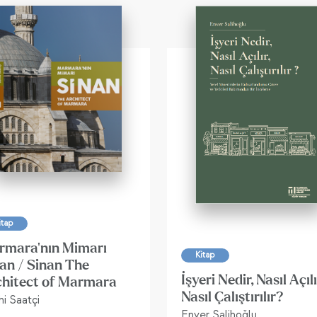
itap
rmara'nın Mimarı
Kitap
an / Sinan The
İşyeri Nedir, Nasıl Açılı
chitect of Marmara
Nasıl Çalıştırılır?
i Saatçi
Enver Salihoğlu