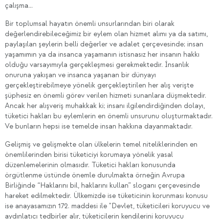
çalışma…
Bir toplumsal hayatın önemli unsurlarından biri olarak
değerlendirebileceğimiz bir eylem olan hizmet alımı ya da satımı,
paylaşılan şeylerin belli değerler ve adalet çerçevesinde; insan
yaşamımın ya da insanca yaşamanın istisnasız her insanın hakkı
olduğu varsayımıyla gerçekleşmesi gerekmektedir. İnsanlık
onuruna yakışan ve insanca yaşanan bir dünyayı
gerçekleştirebilmeye yönelik gerçekleştirilen her alış verişte
şüphesiz en önemli görev verilen hizmeti sunanlara düşmektedir.
Ancak her alışveriş muhakkak ki; insanı ilgilendirdiğinden dolayı,
tüketici hakları bu eylemlerin en önemli unsurunu oluşturmaktadır.
Ve bunların hepsi ise temelde insan hakkına dayanmaktadır.
Gelişmiş ve gelişmekte olan ülkelerin temel niteliklerinden en
önemlilerinden birisi tüketiciyi korumaya yönelik yasal
düzenlemelerinin olmasıdır. Tüketici hakları konusunda
örgütlenme üstünde önemle durulmakta örneğin Avrupa
Birliğinde “Haklarını bil, haklarını kullan” sloganı çerçevesinde
hareket edilmektedir. Ülkemizde ise tüketicinin korunması konusu
ise anayasamızın 172. maddesi ile "Devlet, tüketicileri koruyucu ve
aydınlatıcı tedbirler alır, tüketicilerin kendilerini koruyucu