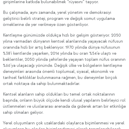
girişimlerine katkıda bulunabilmek “rüyasını” taşıyor.
Bu çalışmada, aynı zamanda, yerel yönetim ve demokrasiyi
geliştirici belirli strateji, program ve değişik somut uygulama
örneklerine de yer verilmeye özen gösteriliyor.
Kentleşme günümüzde oldukça hızlı bir gelişim gösteriyor. 2050
yılına varmadan dünyanın kentsel alanlarında yaşayacak nüfusun
oranında hızlı bir artış bekleniyor. 1970 yılında dünya nüfusunun
%38’i kentlerde yaşarken, 2014 yılında bu oran %54’e ulaştı ve
beklentiler, 2050 yılında şehirlerde yaşayan toplam nüfus oranının
%66’ya ulaşacağı yönünde. Değişik ülke ve bölgelerin kentleşme
deneyimleri arasında önemli toplumsal, siyasal, ekonomik ve
tarihsel farklılıklar bulunmasına rağmen, bu deneyimler birçok
ortak noktaya da sahip bulunmaktadırlar.
Kentsel alanların sahip oldukları bu temel ortak noktalarının
başında, onların büyük ölçüde kendi ulusal yapılarını belirleyici rol
üstlenmeleri ve uluslararası arenada da giderek artan bir etkinliğe
sahip olmaları geliyor.
Yerel oluşumların çok uzaklardaki olaylarca biçimlenmesi ve yerel