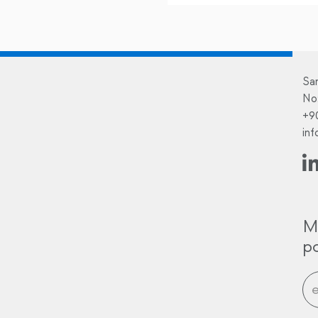
Sa
No
+9
in
M
po