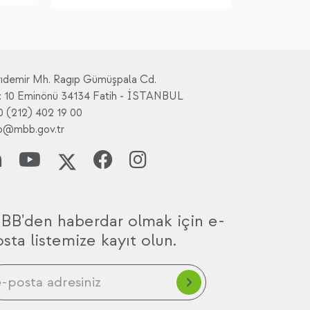
rıdemir Mh. Ragıp Gümüşpala Cd.
: 10 Eminönü 34134 Fatih - İSTANBUL
0 (212) 402 19 00
fo@mbb.gov.tr
BB'den haberdar olmak için e-
sta listemize kayıt olun.