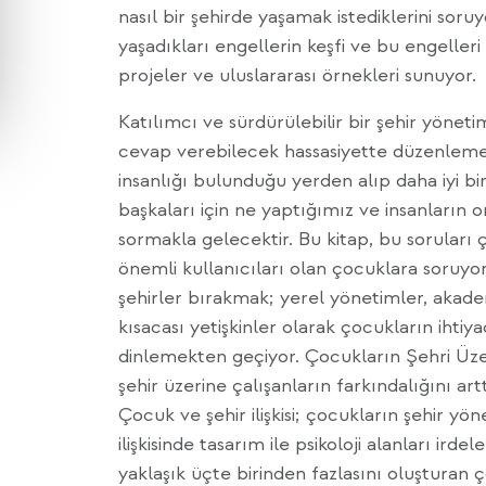
nasıl bir şehirde yaşamak istediklerini soru
yaşadıkları engellerin keşfi ve bu engeller
projeler ve uluslararası örnekleri sunuyor.
Katılımcı ve sürdürülebilir bir şehir yöneti
cevap verebilecek hassasiyette düzenlem
insanlığı bulunduğu yerden alıp daha iyi b
başkaları için ne yaptığımız ve insanların o
sormakla gelecektir. Bu kitap, bu soruları 
önemli kullanıcıları olan çocuklara soruyo
şehirler bırakmak; yerel yönetimler, akad
kısacası yetişkinler olarak çocukların ihtiy
dinlemekten geçiyor. Çocukların Şehri Üzer
şehir üzerine çalışanların farkındalığını ar
Çocuk ve şehir ilişkisi; çocukların şehir yö
ilişkisinde tasarım ile psikoloji alanları ird
yaklaşık üçte birinden fazlasını oluşturan ç