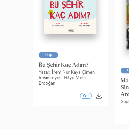
Kitap
Bu Şehir Kaç Adım?
K
Yazar: İrem Nur Kaya Çimen
Resimleyen: Hilye Melis
Ma
Erdoğan
Sin
Ar
Yeni
Suph