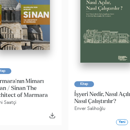
itap
rmara'nın Mimarı
Kitap
an / Sinan The
İşyeri Nedir, Nasıl Açılı
chitect of Marmara
Nasıl Çalıştırılır?
i Saatçi
Enver Salihoğlu
Yeni