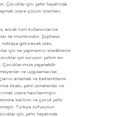
yor. Çocuklar için, şehir hayatında
i aşmak üzere çözüm önerileri,
mi, ancak tüm kullanıcılarına
eler ile mümkündür. Şüphesiz
ir noktaya götürecek olan,
nlar için ne yapmamızı istediklerini
çocuklar için soruyor; şehrin en
r. Çocuklarımıza yaşanabilir
emisyenler ve uygulamacılar,
açlarını anlamak ve beklentilerini
ine kitabı, şehri yönetenler ve
ttırmak üzere hazırlanmıştır.
netimine katılımı ve çocuk şehir
elenmiştir. Türkiye nüfusunun
ocuklar için, şehir hayatında