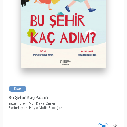
Kitap
Bu Şehir Kaç Adım?
Yazar: İrem Nur Kaya Çimen
Resimleyen: Hilye Melis Erdoğan
Yeni