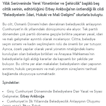
Yıllık Serüveninde Yerel Yönetimler ve Şehircilik” başlıklı beş
ciltlik serinin, editörlüğünü Erbay Arıkboğa’nın üstlendiği ilk cildi
“Belediyelerin İdari, Hukuki ve Mali Gelişimi” okurlarla buluştu.
Bu cilt, Osmanlı Dönemi’nden devralınan belediyecilik anlayışının
Cumhuriyet’in ilk yıllarındaki dönüşümünü ele alıyor. Tek partili
dönemden çok partili döneme geçişle birlikte yaşanan yasal, idari
ve mali gelişmeler ayrıntılı olarak inceleniyor. Ciltte, belediye
seçim sistemi ve kadın seçilmişlerin rolü de önemli bir yer tutuyor.
Ayrıca, özerk yapılar olarak yerel yönetim niteliğindeki kamu
kuruluşları olan belediye birlikleri ve Anayasa Mahkemesi’nin
belediyelerle ilgili aldığı kararlar da kapsamlı bir şekilde yer
buluyor. Bu ciltte yer alan makaleler; belediyelerin idari yapısının
evrimini, hukuki çerçevesini ve mali yönetim süreçlerini tarihsel
bağlamda okuyucuya sunmaktadır.
İçindekiler:
Giriş: Cumhuriyet Döneminde Belediyelere Dair Yasal ve Siyasi
Gelişmeler,
Erbay Arıkboğa
Cumhuriyet'in İlk Yıllarında Belediyecilik Anlayışının Oluşumu