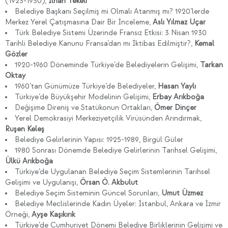
(1923-1930),
İlhan Tekeli
Belediye Başkanı Seçilmiş mi Olmalı Atanmış mı? 1920’lerde
Merkez Yerel Çatışmasına Dair Bir İnceleme,
Aslı Yılmaz Uçar
Türk Belediye Sistemi Üzerinde Fransız Etkisi: 3 Nisan 1930
Tarihli Belediye Kanunu Fransa’dan mı İktibas Edilmiştir?,
Kemal
Gözler
1920-1960 Döneminde Türkiye’de Belediyelerin Gelişimi,
Tarkan
Oktay
1960’tan Günümüze Türkiye’de Belediyeler,
Hasan Yaylı
Türkiye’de Büyükşehir Modelinin Gelişimi,
Erbay Arıkboğa
Değişime Direniş ve Statükonun Ortakları,
Ömer Dinçer
Yerel Demokrasiyi Merkeziyetçilik Virüsünden Arındırmak,
Ruşen Keleş
Belediye Gelirlerinin Yapısı: 1925-1989, Birgül Güler
1980 Sonrası Dönemde Belediye Gelirlerinin Tarihsel Gelişimi,
Ülkü Arıkboğa
Türkiye’de Uygulanan Belediye Seçim Sistemlerinin Tarihsel
Gelişimi ve Uygulanışı,
Örsan Ö. Akbulut
Belediye Seçim Sisteminin Güncel Sorunları,
Umut Üzmez
Belediye Meclislerinde Kadın Üyeler: İstanbul, Ankara ve İzmir
Örneği,
Ayşe Kaşıkırık
Türkiye’de Cumhuriyet Dönemi Belediye Birliklerinin Gelişimi ve