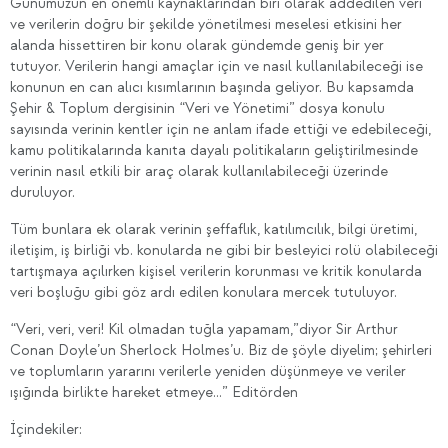
Günümüzün en önemli kaynaklarından biri olarak addedilen veri
ve verilerin doğru bir şekilde yönetilmesi meselesi etkisini her
alanda hissettiren bir konu olarak gündemde geniş bir yer
tutuyor. Verilerin hangi amaçlar için ve nasıl kullanılabileceği ise
konunun en can alıcı kısımlarının başında geliyor. Bu kapsamda
Şehir & Toplum dergisinin “Veri ve Yönetimi” dosya konulu
sayısında verinin kentler için ne anlam ifade ettiği ve edebileceği,
kamu politikalarında kanıta dayalı politikaların geliştirilmesinde
verinin nasıl etkili bir araç olarak kullanılabileceği üzerinde
duruluyor.
Tüm bunlara ek olarak verinin şeffaflık, katılımcılık, bilgi üretimi,
iletişim, iş birliği vb. konularda ne gibi bir besleyici rolü olabileceği
tartışmaya açılırken kişisel verilerin korunması ve kritik konularda
veri boşluğu gibi göz ardı edilen konulara mercek tutuluyor.
“Veri, veri, veri! Kil olmadan tuğla yapamam,”diyor Sir Arthur
Conan Doyle’un Sherlock Holmes’u. Biz de şöyle diyelim; şehirleri
ve toplumların yararını verilerle yeniden düşünmeye ve veriler
ışığında birlikte hareket etmeye…” Editörden
İçindekiler: