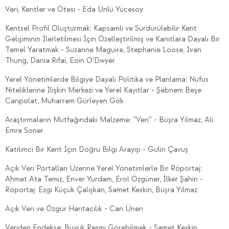
Veri, Kentler ve Ötesi - Eda Ünlü Yücesoy
Kentsel Profil Oluşturmak: Kapsamlı ve Sürdürülebilir Kent
Gelişiminin İlerletilmesi İçin Özelleştirilmiş ve Kanıtlara Dayalı Bir
Temel Yaratmak - Suzanne Maguire, Stephanie Loose, Ivan
Thung, Dania Rifai, Eoin O’Dwyer
Yerel Yönetimlerde Bilgiye Dayalı Politika ve Planlama: Nüfus
Niteliklerine İlişkin Merkezi ve Yerel Kayıtlar - Şebnem Beşe
Canpolat, Muharrem Gürleyen Gök
Araştırmaların Mutfağındaki Malzeme: “Veri” - Büşra Yılmaz, Ali
Emre Soner
Katılımcı Bir Kent İçin Doğru Bilgi Arayışı - Gülin Çavuş
Açık Veri Portalları Üzerine Yerel Yönetimlerle Bir Röportaj:
Ahmet Ata Temiz, Enver Yurdam, Erol Özgüner, İlker Şahin -
Röportaj: Ezgi Küçük Çalışkan, Samet Keskin, Büşra Yılmaz
Açık Veri ve Özgür Haritacılık - Can Ünen
Veriden Endekse: Büyük Resmi Görebilmek - Samet Keskin