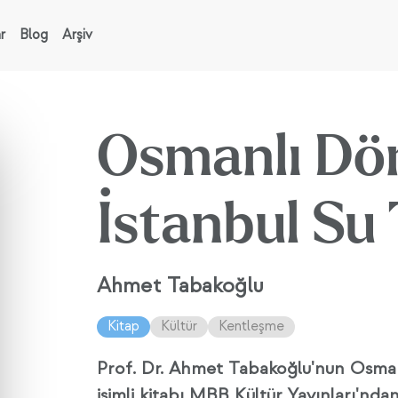
r
Blog
Arşiv
Osmanlı Do
İstanbul Su 
Ahmet Tabakoğlu
Kitap
Kültür
Kentleşme
Prof. Dr. Ahmet Tabakoğlu'nun Osman
isimli kitabı MBB Kültür Yayınları'ndan