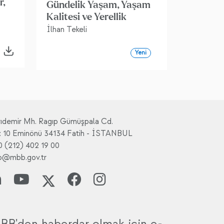
r,
Gündelik Yaşam, Yaşam
Kalitesi ve Yerellik
İlhan Tekeli
Yeni
rıdemir Mh. Ragıp Gümüşpala Cd.
: 10 Eminönü 34134 Fatih - İSTANBUL
0 (212) 402 19 00
fo@mbb.gov.tr
BB'den haberdar olmak için e-