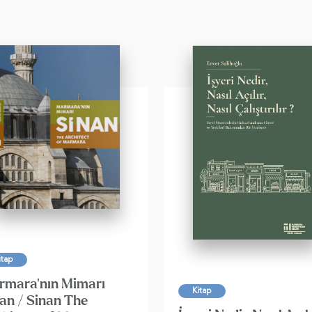
itap
rmara'nın Mimarı
Kitap
an / Sinan The