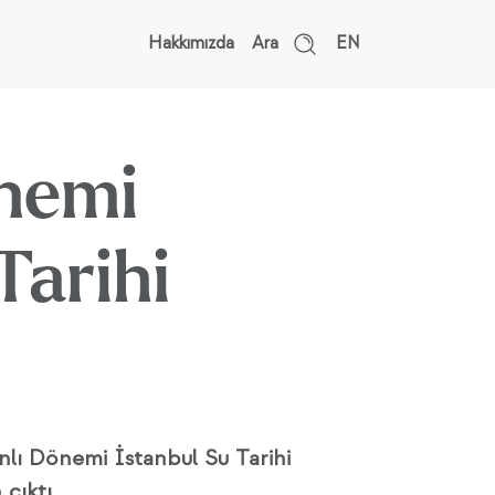
Hakkımızda
Ara
EN
̈nemi
Tarihi
lı Dönemi İstanbul Su Tarihi
 çıktı.