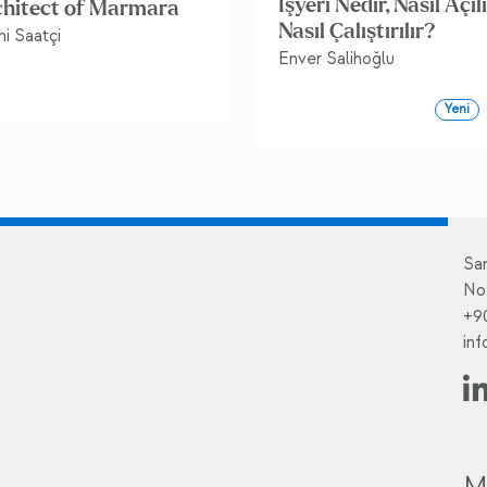
İşyeri Nedir, Nasıl Açılı
chitect of Marmara
Nasıl Çalıştırılır?
i Saatçi
Enver Salihoğlu
Yeni
Sa
No
+9
in
M