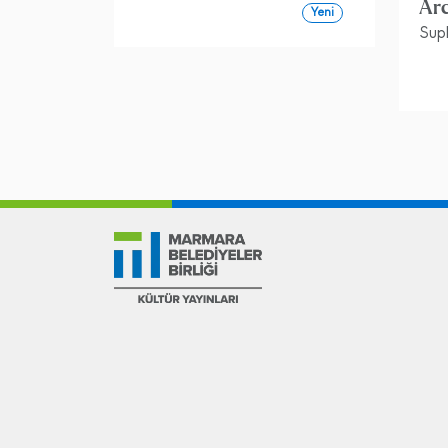
Ar
Yeni
Suph