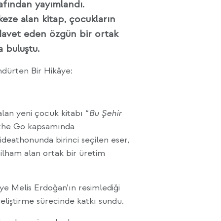
afından yayımlandı.
keze alan kitap, çocukların
avet eden özgün bir ortak
a buluştu.
dürten Bir Hikâye:
alan yeni çocuk kitabı “
Bu Şehir
 the Go kapsamında
deathonunda birinci seçilen eser,
ilham alan ortak bir üretim
ye Melis Erdoğan’ın resimlediği
liştirme sürecinde katkı sundu.