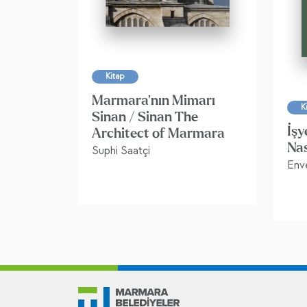
Kitap
Marmara'nın Mimarı
K
Sinan / Sinan The
İşy
Architect of Marmara
Nas
Suphi Saatçi
Enve