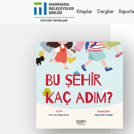
Kitaplar
Dergiler
Raporla