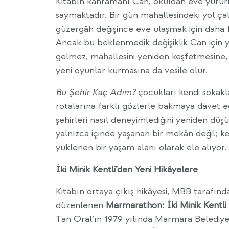
Kitabın kahramanı Can, okuldan eve yürür
saymaktadır. Bir gün mahallesindeki yol çal
güzergâh değişince eve ulaşmak için daha 
Ancak bu beklenmedik değişiklik Can için 
gelmez, mahallesini yeniden keşfetmesine, 
yeni oyunlar kurmasına da vesile olur.
Bu Şehir Kaç Adım?
çocukları kendi sokakl
rotalarına farklı gözlerle bakmaya davet e
şehirleri nasıl deneyimlediğini yeniden düşü
yalnızca içinde yaşanan bir mekân değil; 
yüklenen bir yaşam alanı olarak ele alıyor.
İki Minik Kentli’den Yeni Hikâyelere
Kitabın ortaya çıkış hikâyesi, MBB taraf
düzenlenen
Marmarathon: İki Minik Kentli 
Tan Oral’ın 1979 yılında Marmara Belediyele