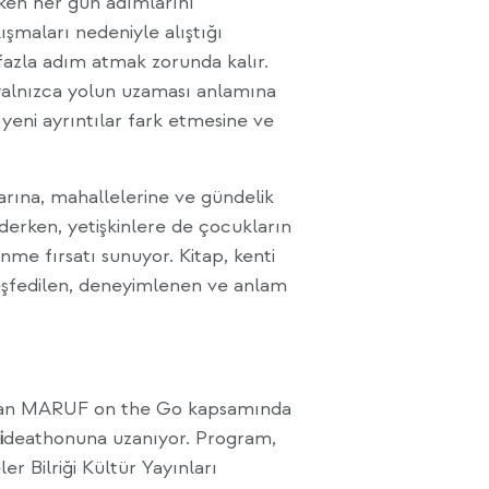
ken her gün adımlarını
ışmaları nedeniyle alıştığı
fazla adım atmak zorunda kalır.
yalnızca yolun uzaması anlamına
yeni ayrıntılar fark etmesine ve
arına, mahallelerine ve gündelik
derken, yetişkinlere de çocukların
nme fırsatı sunuyor. Kitap, kenti
keşfedilen, deneyimlenen ve anlam
ından MARUF on the Go kapsamında
i
deathonuna uzanıyor. Program,
r Bilriği Kültür Yayınları