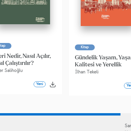
itap
Kitap
eri Nedir, Nasıl Açılır,
Gündelik Yaşam, Yaş
ıl Çalıştırılır?
Kalitesi ve Yerellik
r Salihoğlu
İlhan Tekeli
Yeni
Ye
Sa