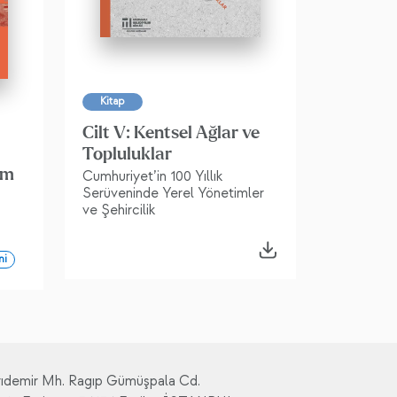
Kitap
Cilt V: Kentsel Ağlar ve
Topluluklar
am
Cumhuriyet’in 100 Yıllık
Serüveninde Yerel Yönetimler
ve Şehircilik
ni
rıdemir Mh. Ragıp Gümüşpala Cd.