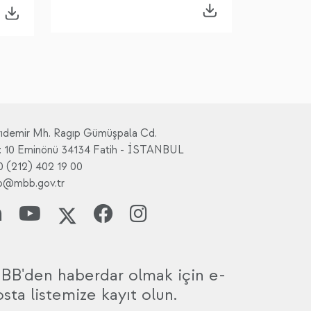
rıdemir Mh. Ragıp Gümüşpala Cd.
: 10 Eminönü 34134 Fatih - İSTANBUL
0 (212) 402 19 00
fo@mbb.gov.tr
BB'den haberdar olmak için e-
sta listemize kayıt olun.