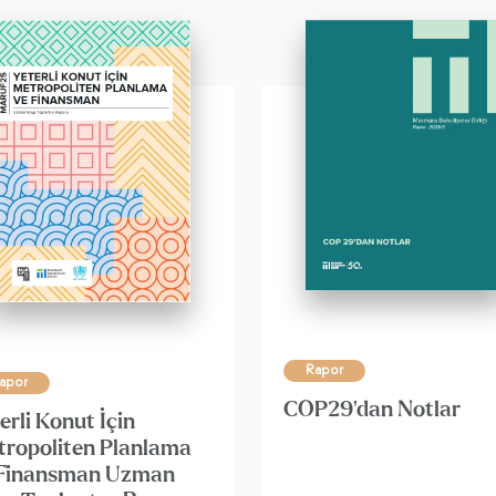
Rapor
apor
COP29'dan Notlar
erli Konut İçin
ropoliten Planlama
 Finansman Uzman