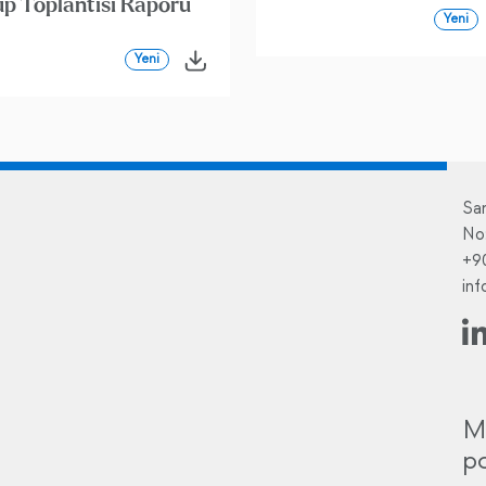
p Toplantısı Raporu
Yeni
Yeni
Sa
No
+9
in
M
po