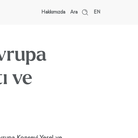
Hakkımızda
Ara
EN
vrupa
ı ve
vrupa Konseyi Yerel ve