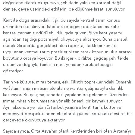
değerlendirilerek okuyucuya, şehirlerin yalnızca karasal değil,
denizel çevre üzerindeki etkilerini de düşünme fırsatı sunuluyor.
Kent ile doğa arasındaki ilişki bu sayıda kentsel tarım konusu
üzerinden ele alınıyor. İstanbul örneğine odaklanan makale,
kentsel tarımın sürdürülebilirlik, gıda güvenliği ve kent yaşamı
açısından taşıdığı potansiyeli okuyucuya aktarıyor. Buna paralel
olarak Girona’da gerçekleştirilen röportaj, farklı bir kentte
uygulanan kentsel tarım pratiklerini tanıtarak konunun uluslararası
boyutunu ortaya koyuyor. Bu iki içerik birlikte, çağdaş şehirlerde
üretim ve doğayla temasın nasıl yeniden kurulabileceğini
gösteriyor.
Tarih ve kültürel miras teması, eski Filistin topraklarındaki Osmanlı
ve İslam mimari mirasını ele alan envanter çalışmasıyla derinlik
kazanıyor. Bu çalışma, sahadaki yapıların belgelenmesi üzerinden
mimari mirasın korunmasına yönelik önemli bir kaynak sunuyor.
Aynı eksende yer alan İstanbul yazısı ise kenti tarih, kültür ve
medeniyet perspektifinden ele alarak güncel sorunları eleştirel bir
çerçevede okuyucuya aktarıyor.
Sayıda ayrıca, Orta Asya’nın planlı kentlerinden biri olan Astana’yı