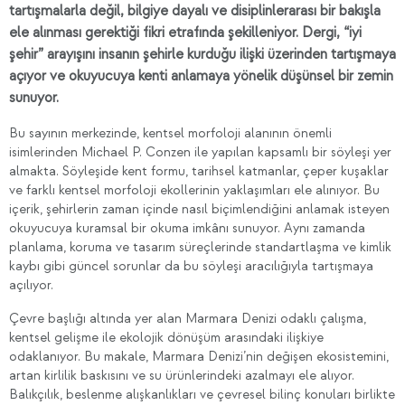
tartışmalarla değil, bilgiye dayalı ve disiplinlerarası bir bakışla
ele alınması gerektiği fikri etrafında şekilleniyor. Dergi, “iyi
şehir” arayışını insanın şehirle kurduğu ilişki üzerinden tartışmaya
açıyor ve okuyucuya kenti anlamaya yönelik düşünsel bir zemin
sunuyor.
Bu sayının merkezinde, kentsel morfoloji alanının önemli
isimlerinden Michael P. Conzen ile yapılan kapsamlı bir söyleşi yer
almakta. Söyleşide kent formu, tarihsel katmanlar, çeper kuşaklar
ve farklı kentsel morfoloji ekollerinin yaklaşımları ele alınıyor. Bu
içerik, şehirlerin zaman içinde nasıl biçimlendiğini anlamak isteyen
okuyucuya kuramsal bir okuma imkânı sunuyor. Aynı zamanda
planlama, koruma ve tasarım süreçlerinde standartlaşma ve kimlik
kaybı gibi güncel sorunlar da bu söyleşi aracılığıyla tartışmaya
açılıyor.
Çevre başlığı altında yer alan Marmara Denizi odaklı çalışma,
kentsel gelişme ile ekolojik dönüşüm arasındaki ilişkiye
odaklanıyor. Bu makale, Marmara Denizi’nin değişen ekosistemini,
artan kirlilik baskısını ve su ürünlerindeki azalmayı ele alıyor.
Balıkçılık, beslenme alışkanlıkları ve çevresel bilinç konuları birlikte