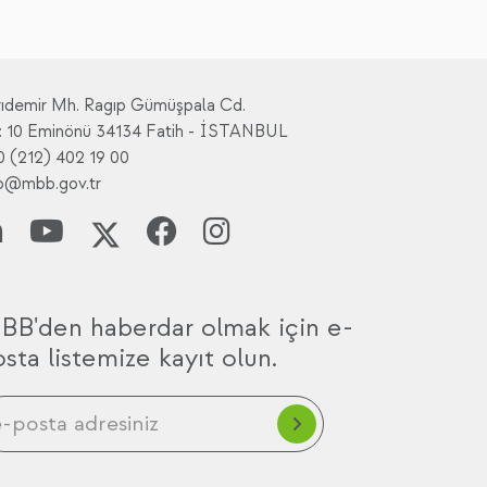
rıdemir Mh. Ragıp Gümüşpala Cd.
: 10 Eminönü 34134 Fatih - İSTANBUL
0 (212) 402 19 00
fo@mbb.gov.tr
BB'den haberdar olmak için e-
sta listemize kayıt olun.