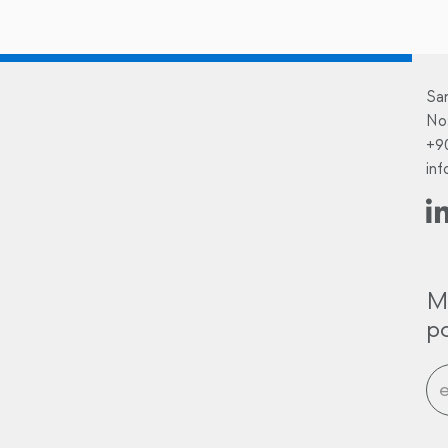
Sa
No
+9
in
M
po