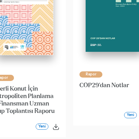
Rapor
apor
COP29'dan Notlar
erli Konut İçin
ropoliten Planlama
 Finansman Uzman
p Toplantısı Raporu
Yeni
Yeni