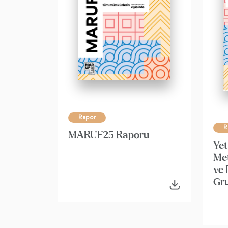
Rapor
R
MARUF25 Raporu
Yet
Met
ve
Gru