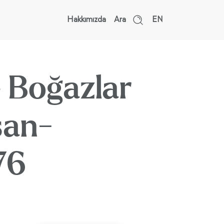
Hakkımızda
Ara
EN
 Boğazlar
san-
76