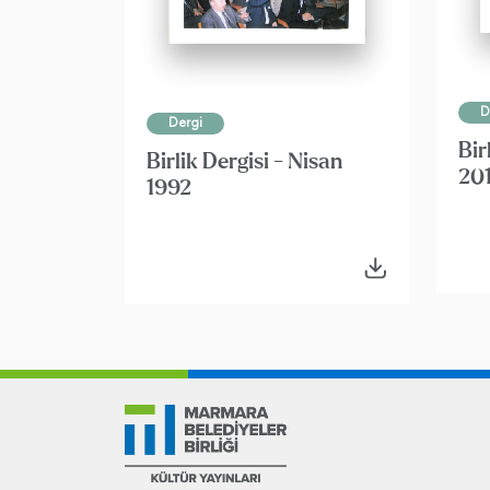
D
Dergi
Bir
Birlik Dergisi - Nisan
20
1992