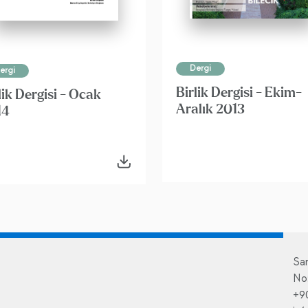
Dergi
ergi
Birlik Dergisi - Ekim-
lik Dergisi - Ocak
Aralık 2013
14
Sa
No
+9