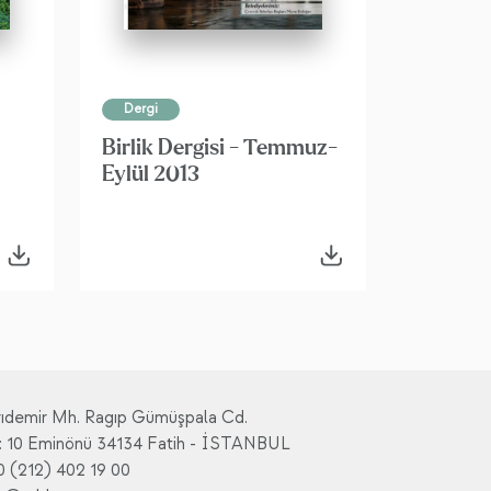
Dergi
Birlik Dergisi - Temmuz-
Eylül 2013
rıdemir Mh. Ragıp Gümüşpala Cd.
: 10 Eminönü 34134 Fatih - İSTANBUL
0 (212) 402 19 00