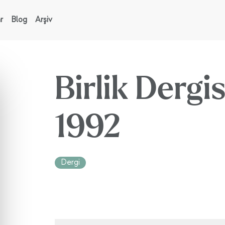
r
Blog
Arşiv
Birlik Dergi
1992
Dergi