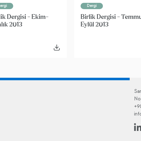
ergi
Dergi
lik Dergisi - Ekim-
Birlik Dergisi - Temm
lık 2013
Eylül 2013
Sa
No
+9
in