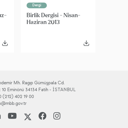
Dergi
uz-
Birlik Dergisi - Nisan-
Haziran 2013
rıdemir Mh. Ragıp Gümüşpala Cd.
: 10 Eminönü 34134 Fatih - İSTANBUL
0 (212) 402 19 00
fo@mbb.gov.tr