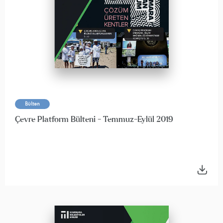
Bülten
Çevre Platform Bülteni - Temmuz-Eylül 2019