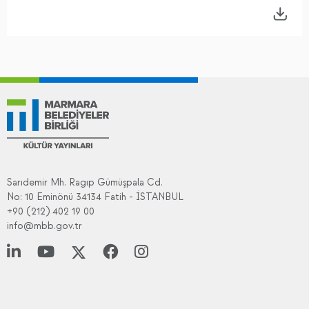
Sarıdemir Mh. Ragıp Gümüşpala Cd.
No: 10 Eminönü 34134 Fatih - İSTANBUL
+90 (212) 402 19 00
info@mbb.gov.tr