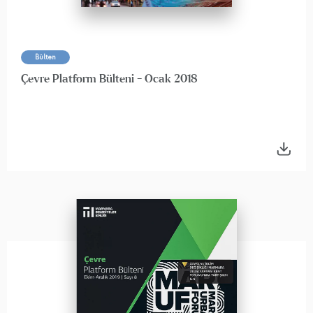
Bülten
Çevre Platform Bülteni - Ocak 2018