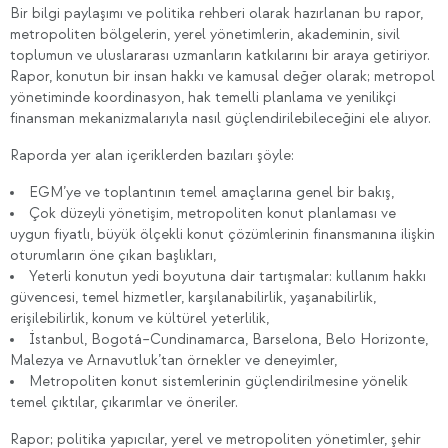
Bir bilgi paylaşımı ve politika rehberi olarak hazırlanan bu rapor,
metropoliten bölgelerin, yerel yönetimlerin, akademinin, sivil
toplumun ve uluslararası uzmanların katkılarını bir araya getiriyor.
Rapor, konutun bir insan hakkı ve kamusal değer olarak; metropol
yönetiminde koordinasyon, hak temelli planlama ve yenilikçi
finansman mekanizmalarıyla nasıl güçlendirilebileceğini ele alıyor.
Raporda yer alan içeriklerden bazıları şöyle:
EGM’ye ve toplantının temel amaçlarına genel bir bakış,
Çok düzeyli yönetişim, metropoliten konut planlaması ve
uygun fiyatlı, büyük ölçekli konut çözümlerinin finansmanına ilişkin
oturumların öne çıkan başlıkları,
Yeterli konutun yedi boyutuna dair tartışmalar: kullanım hakkı
güvencesi, temel hizmetler, karşılanabilirlik, yaşanabilirlik,
erişilebilirlik, konum ve kültürel yeterlilik,
İstanbul, Bogotá–Cundinamarca, Barselona, Belo Horizonte,
Malezya ve Arnavutluk’tan örnekler ve deneyimler,
Metropoliten konut sistemlerinin güçlendirilmesine yönelik
temel çıktılar, çıkarımlar ve öneriler.
Rapor; politika yapıcılar, yerel ve metropoliten yönetimler, şehir