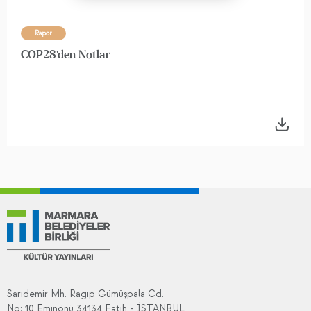
Rapor
COP28'den Notlar
Sarıdemir Mh. Ragıp Gümüşpala Cd.
No: 10 Eminönü 34134 Fatih - İSTANBUL