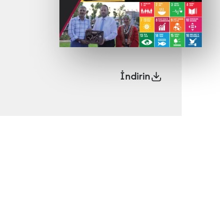
İndirin