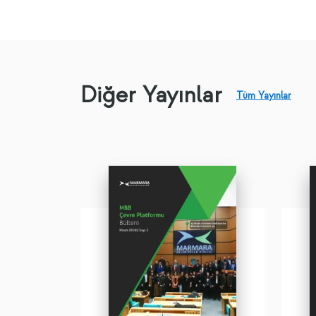
Diğer Yayınlar
Tüm Yayınlar