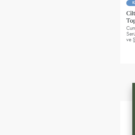
K
Cil
Top
Cumh
Ser
ve Ş