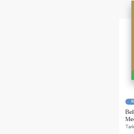
K
Bel
Mec
Tar