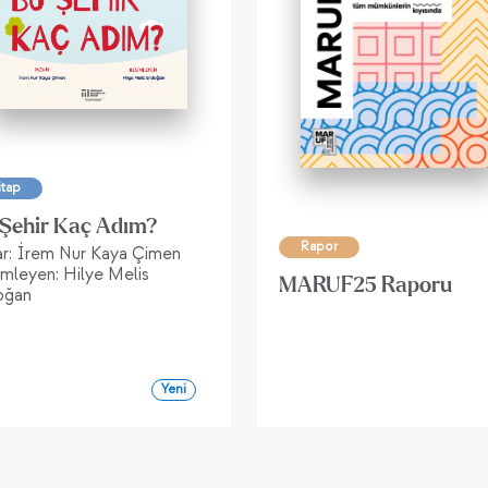
itap
Şehir Kaç Adım?
Rapor
ar: İrem Nur Kaya Çimen
mleyen: Hilye Melis
MARUF25 Raporu
oğan
Yeni