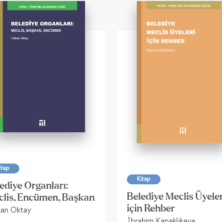
itap
Kitap
ediye Organları:
Belediye Meclis Üyeler
lis, Encümen, Başkan
için Rehber
kan Oktay
İbrahim Kapaklıkaya