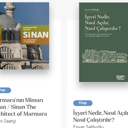
itap
rmara'nın Mimarı
Kitap
an / Sinan The
İşyeri Nedir, Nasıl Açılı
chitect of Marmara
Nasıl Çalıştırılır?
i Saatçi
Enver Salihoğlu