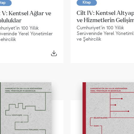
Kitap
itap
Cilt IV: Kentsel Altyap
t V: Kentsel Ağlar ve
ve Hizmetlerin Gelişi
luluklar
Cumhuriyet’in 100 Yıllık
uriyet’in 100 Yıllık
Serüveninde Yerel Yönetiml
üveninde Yerel Yönetimler
ve Şehircilik
ehircilik