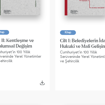
itap
Kitap
t II: Kentleşme ve
Cilt I: Belediyelerin İda
plumsal Değişim
Hukuki ve Mali Gelişi
uriyet’in 100 Yıllık
Cumhuriyet’in 100 Yıllık
üveninde Yerel Yönetimler
Serüveninde Yerel Yönetiml
ehircilik
ve Şehircilik