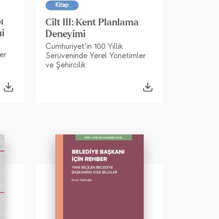
Kitap
ı
Cilt III: Kent Planlama
mi
Deneyimi
Cumhuriyet’in 100 Yıllık
er
Serüveninde Yerel Yönetimler
ve Şehircilik