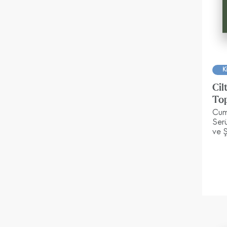
K
Cil
To
Cumh
Ser
ve Ş