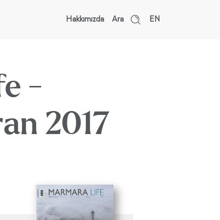
Hakkımızda
Ara
EN
e -
ran 2017