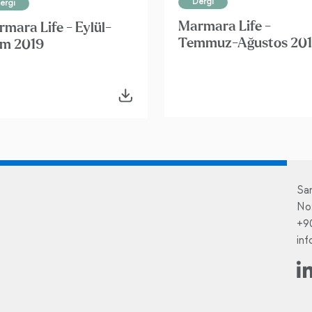
Dergi
ergi
Marmara Life -
mara Life - Eylül-
Temmuz-Ağustos 20
im 2019
Sa
No
+9
in