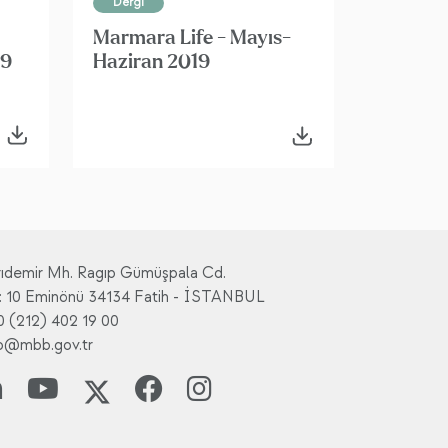
Dergi
Marmara Life - Mayıs-
19
Haziran 2019
rıdemir Mh. Ragıp Gümüşpala Cd.
: 10 Eminönü 34134 Fatih - İSTANBUL
0 (212) 402 19 00
fo@mbb.gov.tr