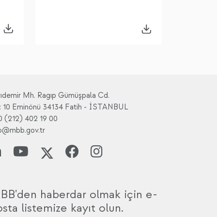
rıdemir Mh. Ragıp Gümüşpala Cd.
: 10 Eminönü 34134 Fatih - İSTANBUL
0 (212) 402 19 00
fo@mbb.gov.tr
BB'den haberdar olmak için e-
sta listemize kayıt olun.