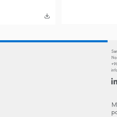
Sa
No
+9
in
M
po