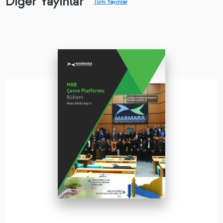
Diğer Yayınlar
Tüm Yayınlar