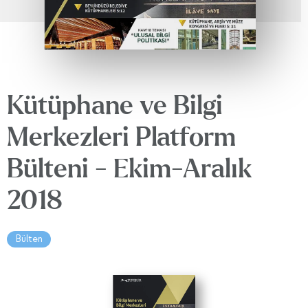
Kütüphane ve Bilgi
Merkezleri Platform
Bülteni - Ekim-Aralık
2018
Bülten