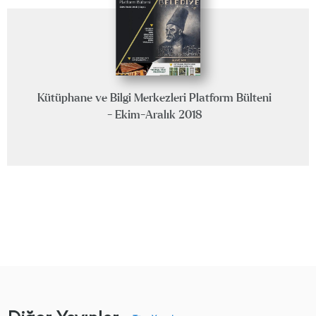
Kütüphane ve Bilgi Merkezleri Platform Bülteni
- Ekim-Aralık 2018