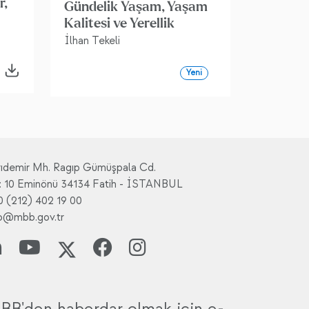
r,
Gündelik Yaşam, Yaşam
Kalitesi ve Yerellik
İlhan Tekeli
Yeni
rıdemir Mh. Ragıp Gümüşpala Cd.
: 10 Eminönü 34134 Fatih - İSTANBUL
0 (212) 402 19 00
fo@mbb.gov.tr
BB'den haberdar olmak için e-