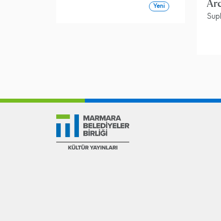
Ar
Yeni
Suph