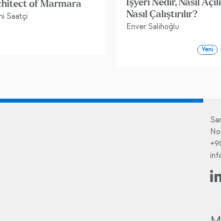
İşyeri Nedir, Nasıl Açılı
chitect of Marmara
Nasıl Çalıştırılır?
i Saatçi
Enver Salihoğlu
Yeni
Sa
No
+9
in
M