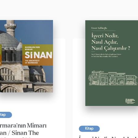
itap
rmara'nın Mimarı
Kitap
an / Sinan The