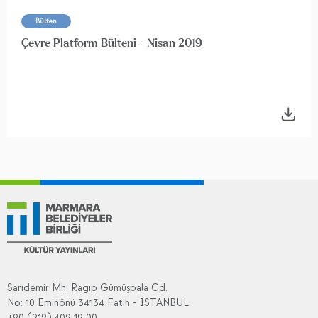
Bülten
Çevre Platform Bülteni - Nisan 2019
Sarıdemir Mh. Ragıp Gümüşpala Cd.
No: 10 Eminönü 34134 Fatih - İSTANBUL
+90 (212) 402 19 00