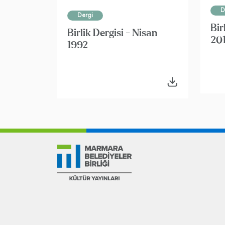
D
Dergi
Bir
Birlik Dergisi - Nisan
20
1992