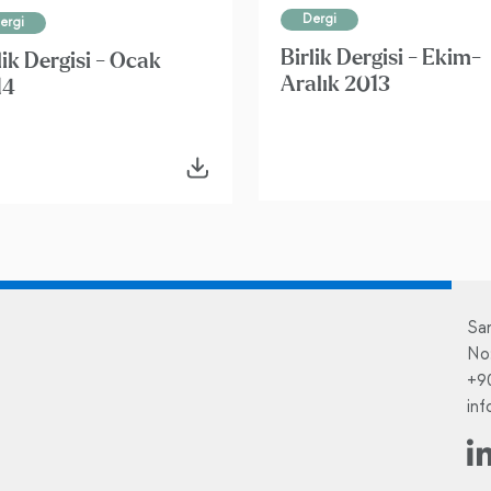
Dergi
ergi
Birlik Dergisi - Ekim-
lik Dergisi - Ocak
Aralık 2013
14
Sa
No
+9
in