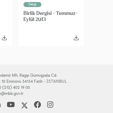
Dergi
Birlik Dergisi - Temmuz-
Eylül 2013
rıdemir Mh. Ragıp Gümüşpala Cd.
: 10 Eminönü 34134 Fatih - İSTANBUL
0 (212) 402 19 00
fo@mbb.gov.tr