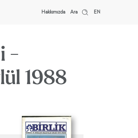
Hakkımızda
Ara
EN
i -
ül 1988