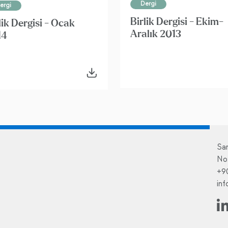
Dergi
ergi
Birlik Dergisi - Ekim-
lik Dergisi - Ocak
Aralık 2013
14
Sa
No
+9
in