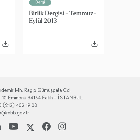
Dergi
Birlik Dergisi - Temmuz-
Eylül 2013
rıdemir Mh. Ragıp Gümüşpala Cd.
: 10 Eminönü 34134 Fatih - İSTANBUL
0 (212) 402 19 00
fo@mbb.gov.tr