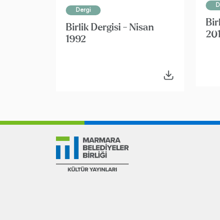
D
Dergi
Bir
Birlik Dergisi - Nisan
20
1992