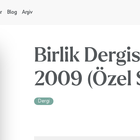
r
Blog
Arşiv
Birlik Dergi
2009 (Özel 
Dergi