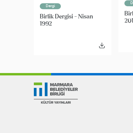
D
Dergi
Bir
Birlik Dergisi - Nisan
20
1992