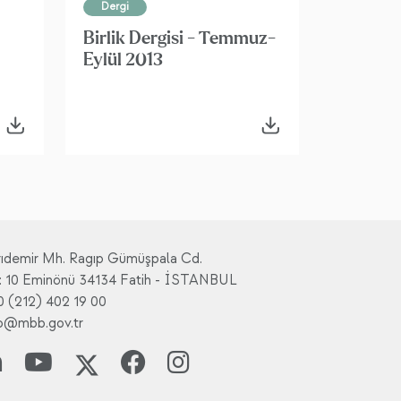
Dergi
Birlik Dergisi - Temmuz-
Eylül 2013
rıdemir Mh. Ragıp Gümüşpala Cd.
: 10 Eminönü 34134 Fatih - İSTANBUL
0 (212) 402 19 00
fo@mbb.gov.tr