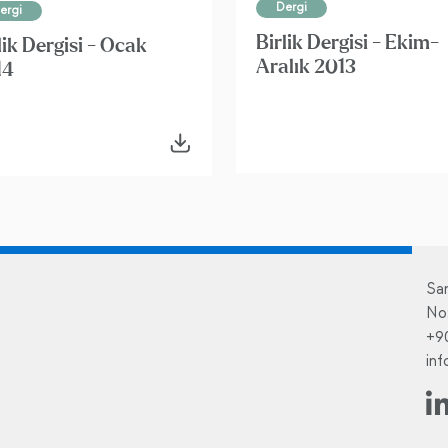
Dergi
ergi
Birlik Dergisi - Ekim-
lik Dergisi - Ocak
Aralık 2013
14
Sa
No
+9
in