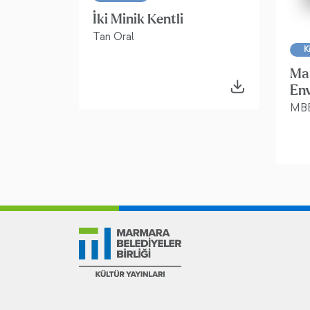
İki Minik Kentli
Tan Oral
K
Ma
Env
MB