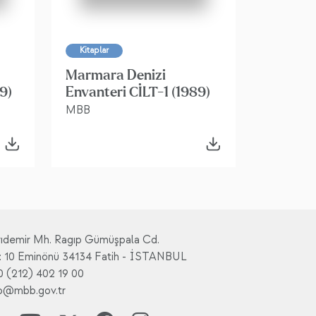
Kitaplar
Marmara Denizi
9)
Envanteri CİLT-1 (1989)
MBB
rıdemir Mh. Ragıp Gümüşpala Cd.
: 10 Eminönü 34134 Fatih - İSTANBUL
0 (212) 402 19 00
fo@mbb.gov.tr