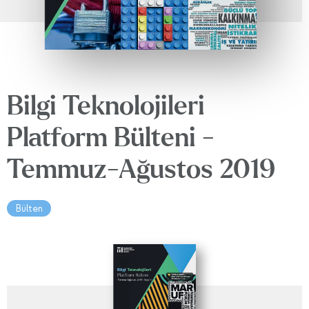
Bilgi Teknolojileri
Platform Bülteni -
Temmuz-Ağustos 2019
Bülten