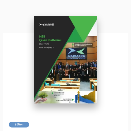
Bülten