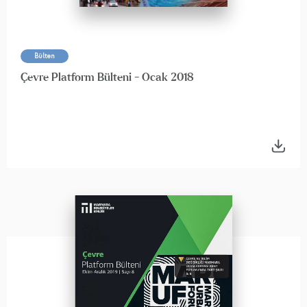
Bülten
Çevre Platform Bülteni - Ocak 2018