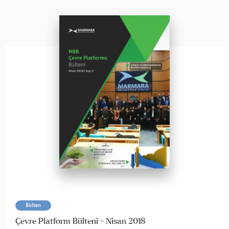
Bülten
Çevre Platform Bülteni - Nisan 2018