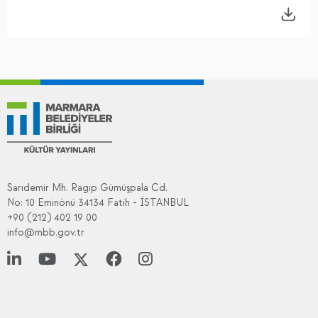
Sarıdemir Mh. Ragıp Gümüşpala Cd.
No: 10 Eminönü 34134 Fatih - İSTANBUL
+90 (212) 402 19 00
info@mbb.gov.tr