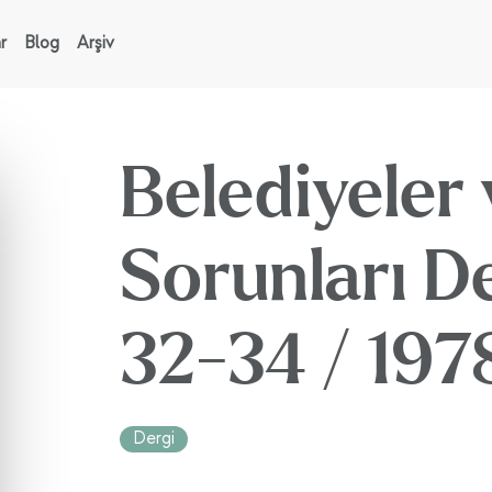
r
Blog
Arşiv
Belediyeler
Sorunları De
32-34 / 197
Dergi