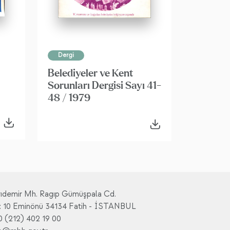
Dergi
Belediyeler ve Kent
Sorunları Dergisi Sayı 41-
48 / 1979
rıdemir Mh. Ragıp Gümüşpala Cd.
: 10 Eminönü 34134 Fatih - İSTANBUL
0 (212) 402 19 00